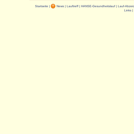
Startseite
|
News
|
Lauftreff
|
HANSE-Gesundheitslauf
|
Lauf-Abzei
Links
|
Dauer: 0,02 s