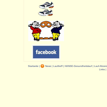
Startseite
|
News
|
Lauftreff
|
HANSE-Gesundheitslauf
|
Lauf-Abzei
Links
|
Dauer: 2,32 s