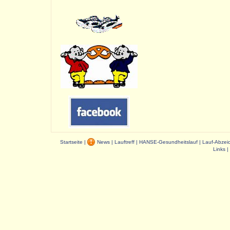
Startseite
|
News
|
Lauftreff
|
HANSE-Gesundheitslauf
|
Lauf-Abzei
Links
|
Dauer: 0,03 s