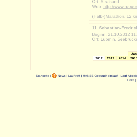
Ort: Stralsund
Web:
http://www.rueg
#2012-10-20_sparkas
(Halb-)Marathon, 12 k
11. Sebastian-Fredri
Beginn: 21.10.2012 11
Ort: Lubmin, Seebrück
#2012-10-21_sebastian
Jan
2012
2013
2014
201
Startseite
|
News
|
Lauftreff
|
HANSE-Gesundheitslauf
|
Lauf-Abzei
Links
|
Dauer: 0,07 s