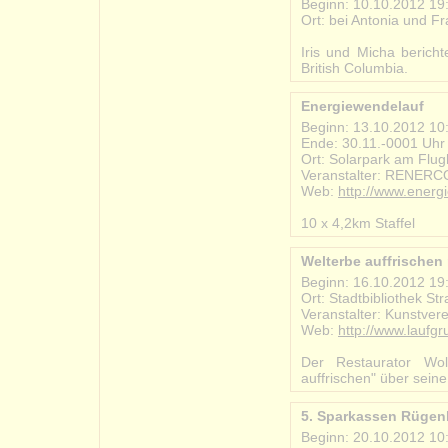
Beginn: 10.10.2012 19
Ort: bei Antonia und F
#2012-10-10_reiseber
Iris und Micha berich
British Columbia.
Energiewendelauf
Beginn: 13.10.2012 10
Ende: 30.11.-0001 Uhr
Ort: Solarpark am Flug
Veranstalter: RENERC
Web:
http://www.energ
#2012-10-13_energiew
10 x 4,2km Staffel
Welterbe auffrischen 
Beginn: 16.10.2012 19
Ort: Stadtbibliothek St
Veranstalter: Kunstvere
Web:
http://www.laufg
#2012-10-16_welterbe_
Der Restaurator Wo
auffrischen" über seine
5. Sparkassen Rüge
Beginn: 20.10.2012 10