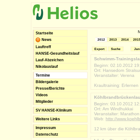
N
Startseite
News
2012
2013
2014
201
Lauftreff
Export
Suche
Jan
HANSE-Gesundheitslauf
Schwimm-Trainingsla
Lauf-Abzeichen
Beginn: 02.10.2012 19
Nikolauslauf
Ort: Hansedom Stralsu
Veranstalter: Verena
Termine
#2012-10-02_schwimm_
Bildergalerie
Kraultraining: Erlerne
Presse/Berichte
Videos
Köhlbrandbrückenlau
Mitglieder
Beginn: 03.10.2012 12
Ort: Am Windhukkai
SV HANSE-Klinikum
Veranstalter: Marath
Web:
http://www.koehl
Weitere Links
#2012-10-03_koehlbra
Impressum
12 km über die Köhlbr
Datenschutz