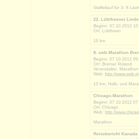
#2012-10-07_ostsee_s
Staffellauf für 3- 8 Lä
22. Lübtheener Linde
Beginn: 07.10.2012 10
Ort: Lübtheen
#2012-10-07_luebtheen
15 km
8. swb-Marathon Bre
Beginn: 07.10.2012 09
Ort: Bremer Roland
Veranstalter: Marathon
Web:
http://www.swb-
#2012-10-07_swb_ma
10 km, Halb- und Mara
Chicago-Marathon
Beginn: 07.10.2012 07
Ort: Chicago
Web:
http://www.chic
#2012-10-07_chicago
Marathon
Reisebericht Kanada