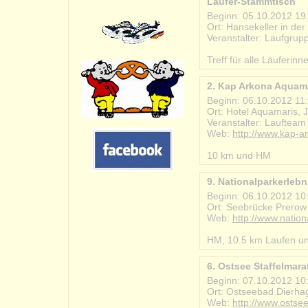
Läufer-Stammtisch
Beginn: 05.10.2012 19
Ort: Hansekeller in de
Veranstalter: Laufgru
#2012-10-05_laeufer_
Treff für alle Läuferin
2. Kap Arkona Aquam
Beginn: 06.10.2012 11
Ort: Hotel Aquamaris, J
Veranstalter: Lauftea
Web:
http://www.kap-a
#2012-10-06_kap_arko
10 km und HM
9. Nationalparkerlebn
Beginn: 06.10.2012 10
Ort: Seebrücke Prerow
Web:
http://www.nation
#2012-10-06_nationalp
HM, 10.5 km Laufen un
6. Ostsee Staffelmar
Beginn: 07.10.2012 10
Ort: Ostseebad Dierha
Web:
http://www.ostse