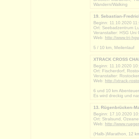
Wandern/Walking
19. Sebastian-Fredri
Beginn: 11.10.2020 11
Ort: Seebadzentrum L
Veranstalter: HSG Uni 
Web:
http://www.tri-hgw
#2020-10-11_sebastian
5 / 10 km, Meilenlauf
XTRACK CROSS CHAL
Beginn: 11.10.2020 10
Ort: Fischerdorf, Rost
Veranstalter: Rostocker
Web:
http://xtrack-rost
#2020-10-11_xtrack_c
6 und 10 km Abenteue
Es wird dreckig und na
13. Rügenbrücken-Mara
Beginn: 17.10.2020 10
Ort: Stralsund, Ozean
Web:
http://www.rueg
#2020-10-17_ruegenb
(Halb-)Marathon, 12 k