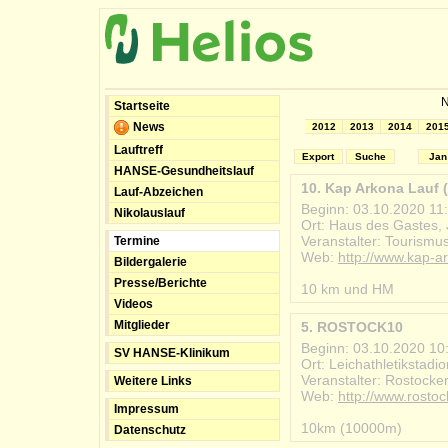
N
Startseite
News
2012
2013
2014
201
Lauftreff
Export
Suche
Jan
HANSE-Gesundheitslauf
10. Kap Arkona Lauf (f
Lauf-Abzeichen
Beginn: 03.10.2020 11
Nikolauslauf
Ort: Haus des Gastes, 
Veranstalter: Tourismu
Termine
Web:
http://www.kap-a
Bildergalerie
#2020-10-03_kap_arkon
Presse/Berichte
10 km und HM
Videos
Mitglieder
5. ROSTOCK10
Beginn: 03.10.2020 10
SV HANSE-Klinikum
Ort: Leichathletikstadi
Veranstalter: Rostocker
Weitere Links
Web:
http://www.rosto
Impressum
#2020-10-03_rostock1
10km (10000m)
Datenschutz