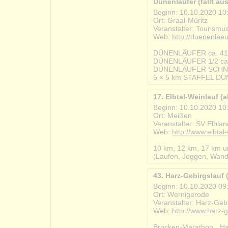
Dünenläufer (fällt aus
Beginn: 10.10.2020 10
Ort: Graal-Müritz
Veranstalter: Tourism
Web:
http://duenenlaeu
#2020-10-10_duenenlae
DÜNENLÄUFER ca. 4
DÜNENLÄUFER 1/2 ca
DÜNENLÄUFER SCHN
5 × 5 km STAFFEL D
17. Elbtal-Weinlauf (
Beginn: 10.10.2020 10
Ort: Meißen
Veranstalter: SV Elbla
Web:
http://www.elbtal
#2020-10-10_elbtal_we
10 km, 12 km, 17 km 
(Laufen, Joggen, Wande
43. Harz-Gebirgslauf (
Beginn: 10.10.2020 09
Ort: Wernigerode
Veranstalter: Harz-Geb
Web:
http://www.harz-g
#2020-10-10_harz_gebir
Brocken-Marathon, H