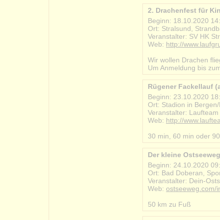
2. Drachenfest für Ki
Beginn: 18.10.2020 14
Ort: Stralsund, Strand
Veranstalter: SV HK St
Web:
http://www.laufg
#2020-10-18_drachenf
Wir wollen Drachen fli
Um Anmeldung bis zum 
Rügener Fackellauf (
Beginn: 23.10.2020 18
Ort: Stadion in Bergen
Veranstalter: Laufteam
Web:
http://www.lauft
#2020-10-23_ruegener
30 min, 60 min oder 90
Der kleine Ostseewe
Beginn: 24.10.2020 09
Ort: Bad Doberan, Spo
Veranstalter: Dein-Os
Web:
ostseeweg.com/i
#2020-10-24_der_klei
50 km zu Fuß