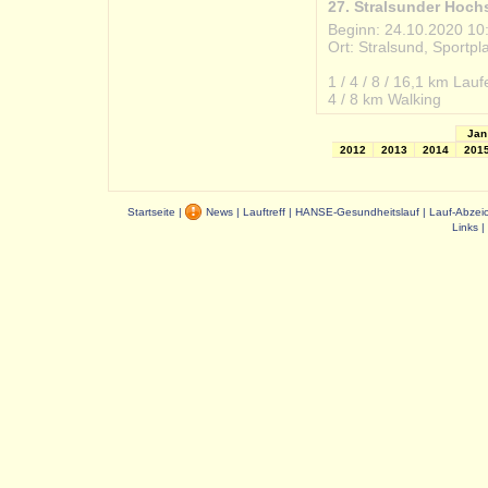
27. Stralsunder Hochs
Beginn: 24.10.2020 10
Ort: Stralsund, Sportp
#2020-10-24_stralsund
1 / 4 / 8 / 16,1 km Lauf
4 / 8 km Walking
Jan
2012
2013
2014
201
Startseite
|
News
|
Lauftreff
|
HANSE-Gesundheitslauf
|
Lauf-Abzei
Links
|
Dauer: 0,05 s