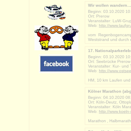
Wir wollen wandern
Beginn: 03.10.2020 10
Ort: Prerow
Veranstalter: LuW-Gru
Web:
http://www.laufg
#2020-10-03_wir_woll
vom Regenbogencamp 
Weststrand und durch 
17. Nationalparkerleb
Beginn: 03.10.2020 10
Ort: Seebrücke Prerow
Veranstalter: Kur- und
Web:
http://www.ostsee
#2020-10-03_nationalp
HM, 10 km Laufen und 
Kölner Marathon (ab
Beginn: 04.10.2020 08
Ort: Köln-Deutz, Ottopl
Veranstalter: Köln Ma
Web:
http://www.koeln
#2020-10-04_koelner
Marathon , Halbmaratho