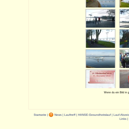
Wenn du ein Bild in 
Startseite
|
News
|
Lauftreff
|
HANSE-Gesundheitslauf
|
Lauf-Abzei
Links
|