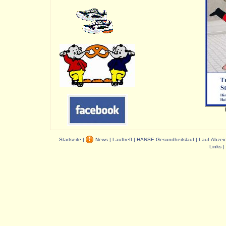
Startseite
|
News
|
Lauftreff
|
HANSE-Gesundheitslauf
|
Lauf-Abzei
Links
|
Dauer: 0,02 s