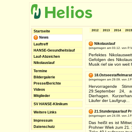
2012
2013
2014
201
Startseite
News
Nikolauslauf
Lauftreff
(eingetragen am 03.12. von P.V
HANSE-Gesundheitslauf
Perfektes Nikolauswe
Lauf-Abzeichen
Gefolgen des Nikolaus
Nikolauslauf
Musik rief sie von weit 
Termine
18.Ostseestaffelmara
Bildergalerie
(eingetragen am 29.09. von J.Fi
Presse/Berichte
Hervorragende St
Videos
29.September 24, a
Dierhagen. Kurzerha
Mitglieder
Läufer der Laufgrup...
SV HANSE-Klinikum
21.Stundenpaarlauf P
Weitere Links
(eingetragen am 24.09. von J.Fi
Impressum
Das heißt es ist Mitt
Datenschutz
Prohner Wiek zum 21. S