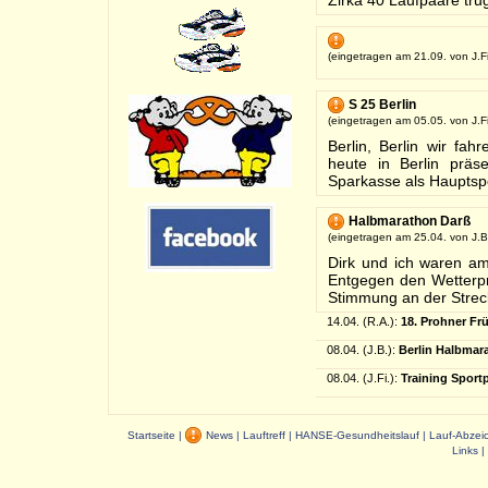
Zirka 40 Laufpaare truge
(eingetragen am 21.09. von J.Fi
S 25 Berlin
(eingetragen am 05.05. von J.Fi
Berlin, Berlin wir fa
heute in Berlin präs
Sparkasse als Hauptspo
Halbmarathon Darß
(eingetragen am 25.04. von J.B
Dirk und ich waren a
Entgegen den Wetterpr
Stimmung an der Strec
14.04. (R.A.):
18. Prohner Fr
08.04. (J.B.):
Berlin Halbmar
08.04. (J.Fi.):
Training Sport
Startseite
|
News
|
Lauftreff
|
HANSE-Gesundheitslauf
|
Lauf-Abzei
Links
|