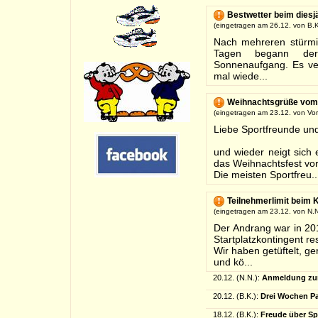
Bestwetter beim diesj
(eingetragen am 26.12. von B.K
Nach mehreren stürmi
Tagen begann der
Sonnenaufgang. Es ve
mal wiede...
Weihnachtsgrüße vom
(eingetragen am 23.12. von Vor
Liebe Sportfreunde un
und wieder neigt sich
das Weihnachtsfest vor
Die meisten Sportfreu..
Teilnehmerlimit beim 
(eingetragen am 23.12. von N.N
Der Andrang war in 20
Startplatzkontingent re
Wir haben getüftelt, g
und kö...
20.12. (N.N.):
Anmeldung zum
20.12. (B.K.):
Drei Wochen Pa
18.12. (B.K.):
Freude über Sp