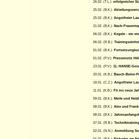
26.02. (T.L.):
erfolgreicher S
25.02. (B.K.):
Abteilungsver
25.02. (B.K.):
Angstfreier Lau
21.02. (B.K.):
Nach-Frauentag
06.02. (B.K.):
Kegeln - ein et
06.02. (R.B.):
Trainingseinhe
01.02. (B.K.):
Fortsetzungkur
01.02. (P.V.):
Pressenotiz HA
23.01. (P.V.):
11. HANSE-Gesu
20.01. (K.B.):
Bauch-Beine-P
18.01. (C.Z.):
Angstfreier La
11.01. (K.B.):
Fit ins neue Ja
09.01. (B.K.):
Merle und Heidi
08.01. (B.K.):
Alex und Fran
08.01. (B.K.):
Jahresanfangsf
07.01. (R.B.):
Techniktraining
02.01. (N.N.):
Anmeldung Su
01.01. (B.K.):
Eisbader am N