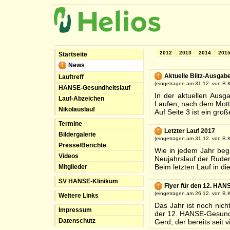
2012
2013
2014
201
Startseite
News
Aktuelle Blitz-Ausga
Lauftreff
(eingetragen am 31.12. von B.K
HANSE-Gesundheitslauf
In der aktuellen Ausg
Lauf-Abzeichen
Laufen, nach dem Mott
Nikolauslauf
Auf Seite 3 ist ein groß
Termine
Letzter Lauf 2017
Bildergalerie
(eingetragen am 31.12. von B.K
Presse/Berichte
Wie in jedem Jahr begi
Videos
Neujahrslauf der Ruder
Beim letzten Lauf in di
Mitglieder
SV HANSE-Klinikum
Flyer für den 12. HANS
(eingetragen am 26.12. von B.K
Weitere Links
Das Jahr ist noch nicht
Impressum
der 12. HANSE-Gesundh
Datenschutz
Gerd, der bereits seit 