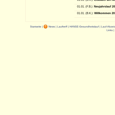
01.01. (F.B.):
Neujahrslauf 2
01.01. (B.K.):
Willkommen 20
Startseite
|
News
|
Lauftreff
|
HANSE-Gesundheitslauf
|
Lauf-Abzei
Links
|
Dauer: 0,04 s