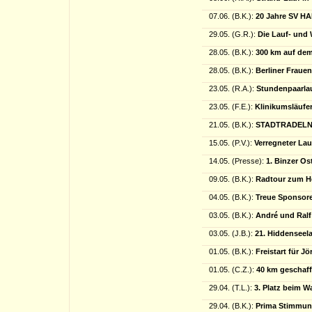
07.06. (B.K.):
20 Jahre SV HA
29.05. (G.R.):
Die Lauf- und
28.05. (B.K.):
300 km auf de
28.05. (B.K.):
Berliner Frauen
23.05. (R.A.):
Stundenpaarla
23.05. (F.E.):
Klinikumsläufer
21.05. (B.K.):
STADTRADELN 2
15.05. (P.V.):
Verregneter Lau
14.05. (Presse):
1. Binzer O
09.05. (B.K.):
Radtour zum H
04.05. (B.K.):
Treue Sponsore
03.05. (B.K.):
André und Ralf
03.05. (J.B.):
21. Hiddenseel
01.05. (B.K.):
Freistart für J
01.05. (C.Z.):
40 km geschaff
29.04. (T.L.):
3. Platz beim 
29.04. (B.K.):
Prima Stimmung