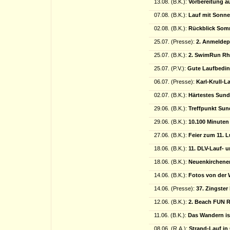
13.08. (B.K.):
Vorbereitung a
07.08. (B.K.):
Lauf mit Sonn
02.08. (B.K.):
Rückblick Somm
25.07. (Presse):
2. Anmeldep
25.07. (B.K.):
2. SwimRun Rh
25.07. (P.V.):
Gute Laufbedin
06.07. (Presse):
Karl-Krull-L
02.07. (B.K.):
Härtestes Sun
29.06. (B.K.):
Treffpunkt S
29.06. (B.K.):
10.100 Minute
27.06. (B.K.):
Feier zum 11. 
18.06. (B.K.):
11. DLV-Lauf- 
18.06. (B.K.):
Neuenkirchener
14.06. (B.K.):
Fotos von der 
14.06. (Presse):
37. Zingster
12.06. (B.K.):
2. Beach FUN R
11.06. (B.K.):
Das Wandern is
08.06. (R.A.):
Strand-Lauf in