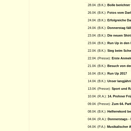
28.04. (B.K.):
Bolle berichte
26.04. (B.K.):
Fotos vom Darß
24.04. (B.K.):
Erfolgreiche D
24.04. (B.K.):
Donnerstag fäll
23.04. (B.K.):
Die neuen Shirt
23.04. (B.K.):
Run Up in den 
22.04. (B.K.):
Sieg beim Schwe
22.04. (Presse):
Erste Anmel
21.04. (B.K.):
Besuch von de
16.04. (B.K.):
Run Up 2017
14.04. (B.K.):
Unser langjähri
13.04. (Presse):
Sport und R
10.04. (R.A.):
14. Prohner Fr
09.04. (Presse):
Zum 64. Par
08.04. (B.K.):
Helferrekord b
04.04. (R.A.):
Donnerstags - 
04.04. (P.A.):
Musikalischer A