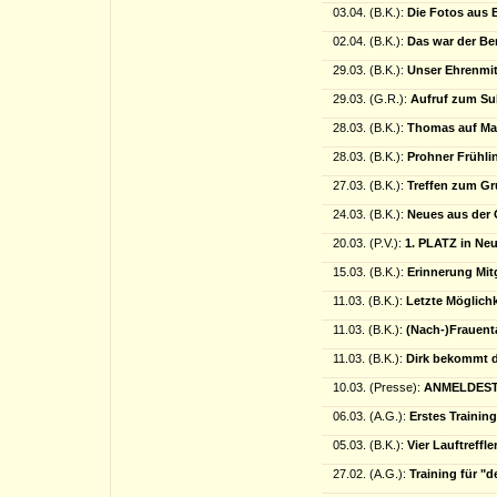
03.04. (B.K.):
Die Fotos aus B
02.04. (B.K.):
Das war der Be
29.03. (B.K.):
Unser Ehrenmit
29.03. (G.R.):
Aufruf zum Su
28.03. (B.K.):
Thomas auf Ma
28.03. (B.K.):
Prohner Frühlin
27.03. (B.K.):
Treffen zum Gr
24.03. (B.K.):
Neues aus der 
20.03. (P.V.):
1. PLATZ in Ne
15.03. (B.K.):
Erinnerung Mit
11.03. (B.K.):
Letzte Möglichk
11.03. (B.K.):
(Nach-)Frauent
11.03. (B.K.):
Dirk bekommt de
10.03. (Presse):
ANMELDESTA
06.03. (A.G.):
Erstes Trainin
05.03. (B.K.):
Vier Lauftreff
27.02. (A.G.):
Training für "