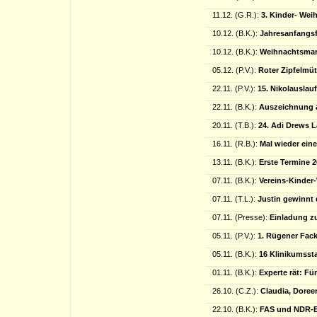
11.12. (G.R.):
3. Kinder- Wei
10.12. (B.K.):
Jahresanfangsf
10.12. (B.K.):
Weihnachtsmar
05.12. (P.V.):
Roter Zipfelmü
22.11. (P.V.):
15. Nikolauslau
22.11. (B.K.):
Auszeichnung 
20.11. (T.B.):
24. Adi Drews L
16.11. (R.B.):
Mal wieder eine
13.11. (B.K.):
Erste Termine 2
07.11. (B.K.):
Vereins-Kinder
07.11. (T.L.):
Justin gewinnt
07.11. (Presse):
Einladung z
05.11. (P.V.):
1. Rügener Fack
05.11. (B.K.):
16 Klinikumsst
01.11. (B.K.):
Experte rät: F
26.10. (C.Z.):
Claudia, Dore
22.10. (B.K.):
FAS und NDR-B