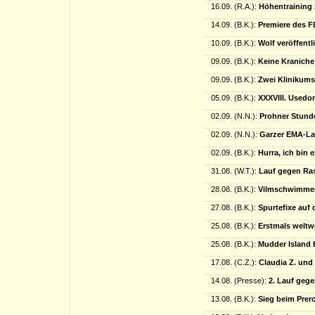
16.09. (R.A.):
Höhentraining
14.09. (B.K.):
Premiere des 
10.09. (B.K.):
Wolf veröffentl
09.09. (B.K.):
Keine Kraniche
09.09. (B.K.):
Zwei Klinikums
05.09. (B.K.):
XXXVIII. Usedo
02.09. (N.N.):
Prohner Stund
02.09. (N.N.):
Garzer EMA-La
02.09. (B.K.):
Hurra, ich bin 
31.08. (W.T.):
Lauf gegen Ra
28.08. (B.K.):
Vilmschwimmen
27.08. (B.K.):
Spurtefixe auf
25.08. (B.K.):
Erstmals weltw
25.08. (B.K.):
Mudder Island E
17.08. (C.Z.):
Claudia Z. und
14.08. (Presse):
2. Lauf geg
13.08. (B.K.):
Sieg beim Prer