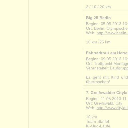
#2013-05-05_schweri
2 / 10 / 20 km
Big 25 Berlin
Beginn: 05.05.2013 10
Ort: Berlin, Olympische
Web:
http://www.berlin-
#2013-05-05_big_25_b
10 km /25 km
Fahrradtour am Herre
Beginn: 09.05.2013 10
Ort: Treffpunkt Montags
Veranstalter: Laufgru
#2013-05-09_fahrradt
Es geht mit Kind und
überraschen!
7. Greifswalder Cityla
Beginn: 11.05.2013 11
Ort: Greifswald, City
Web:
http://www.cityla
#2013-05-11_greifswald
10 km
Team-Staffel
Ki-/Jug-Läufe