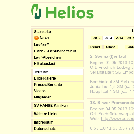
N
Startseite
News
2012
2013
2014
201
Lauftreff
Export
Suche
Jan
HANSE-Gesundheitslauf
2. Seemai(l)enlauf
Lauf-Abzeichen
Beginn: 01.05.2013 10
Nikolauslauf
Ort: Friedrich-Ludwig-
Veranstalter: SG Empo
Termine
#2013-05-01_seemaile
Bildergalerie
Bambinilauf 3/4 SM (ca
Presse/Berichte
Juniorlauf 1,5 SM (ca.
Videos
Hauptlauf 4 SM (ca. 7.
Mitglieder
18. Binzer Promenade
SV HANSE-Klinikum
Beginn: 04.05.2013 10
Ort: Seebrückenvorpla
Weitere Links
Web:
http://www.ostse
Impressum
#2013-05-04_binzer_p
0,5 / 1,0 / 1,5 / 3,5 / 7
Datenschutz