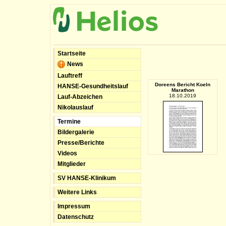
Startseite
News
Lauftreff
Doreens Bericht Koeln
HANSE-Gesundheitslauf
Marathon
18.10.2019
Lauf-Abzeichen
Nikolauslauf
Termine
Bildergalerie
Presse/Berichte
Videos
Mitglieder
SV HANSE-Klinikum
Weitere Links
Impressum
Datenschutz