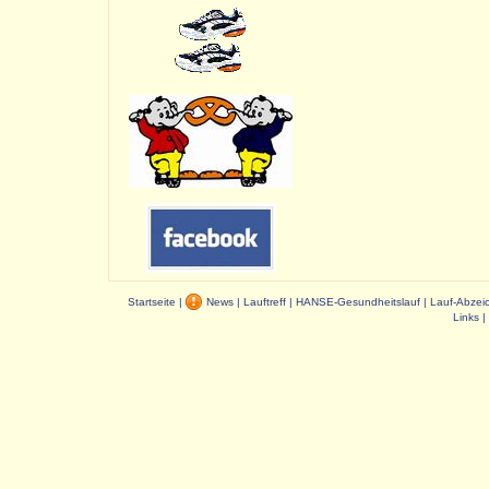
Startseite
|
News
|
Lauftreff
|
HANSE-Gesundheitslauf
|
Lauf-Abzei
Links
|
Dauer: 0,02 s