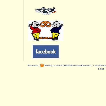
Startseite
|
News
|
Lauftreff
|
HANSE-Gesundheitslauf
|
Lauf-Abzei
Links
|
Dauer: 0,02 s